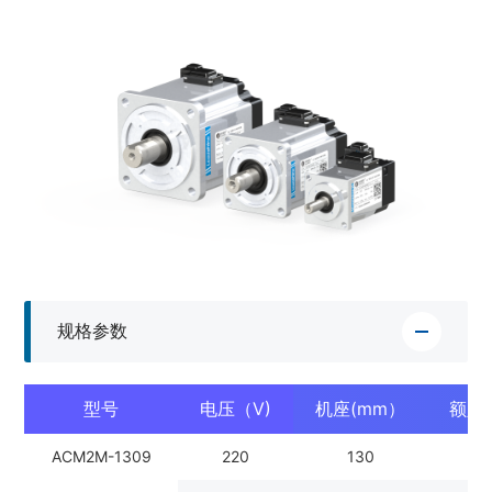
规格参数
型号
电压（V)
机座(mm）
额定
ACM2M-1309
220
130