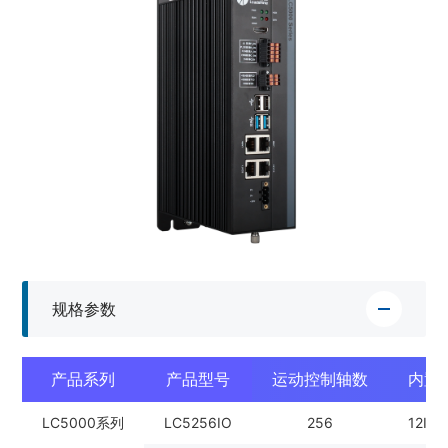
规格参数
产品系列
产品型号
运动控制轴数
内置
LC5000系列
LC5256IO
256
12IN