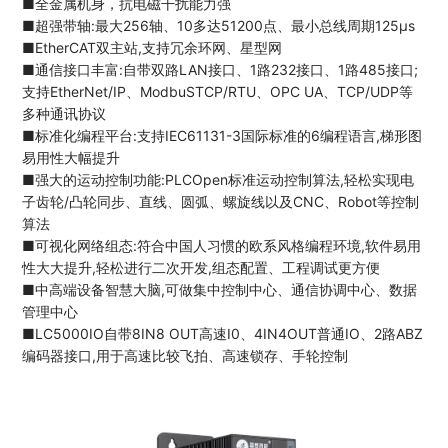
■全金属机身，抗电磁干扰能力强
■超强带轴:最大256轴、10多达51200点、最小总线周期125μs
■EtherCAT双主站,支持冗余环网、星型网
■通信接口丰富:自带双路LAN接口、1路232接口、1路485接口;
支持EtherNet/IP、ModbuSTCP/RTU、OPC UA、TCP/UDP等
多种通讯协议
■标准化编程平台:支持IEC61131-3国际标准的6编程语言,梯形图
易用性大幅提升
■强大的运动控制功能:PLCOpen标准运动控制算法,轻松实现电
子齿轮/凸轮同步、直线、圆弧、螺旋线以及CNC、Robot等控制
算法
■可视化网络组态:符合中国人习惯的欧系风格编程环境,软件易用
性大大提升,轻松进行二次开发,组态配置、工程调试更方便
■中高端设备智慧大脑,可做集中控制中心、通信协调中心、数据
管理中心
■LC5000IO自带8IN8 OUT高速I0、4IN4OUT普通IO、2路ABZ
编码器接口,用于高速比较飞拍、高速锁存、手轮控制