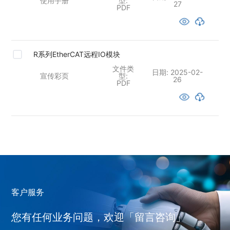
使用手册
型:
27
PDF
R系列EtherCAT远程IO模块
文件类
日期:
2025-02-
宣传彩页
型:
26
PDF
客户服务
您有任何业务问题，欢迎「留言咨询」