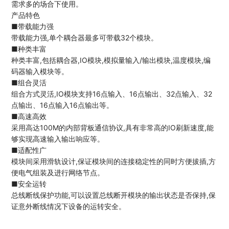
需求多的场合下使用。
产品特色
■带载能力强
带载能力强,单个耦合器最多可带载32个模块。
■种类丰富
种类丰富,包括耦合器,IO模块,模拟量输入/输出模块,温度模块,编
码器输入模块等。
■组合灵活
组合方式灵活,IO模块支持16点输入、16点输出、32点输入、32
点输出、16点输入16点输出等。
■高速高效
采用高达100M的内部背板通信协议,具有非常高的IO刷新速度,能
够实现高速输入输出响应等。
■适配性广
模块间采用滑轨设计,保证模块间的连接稳定性的同时方便拔插,方
便电气组装及进行网络节点。
■安全运转
总线断线保护功能,可以设置总线断开模块的输出状态是否保持,保
证意外断线情况下设备的运转安全。