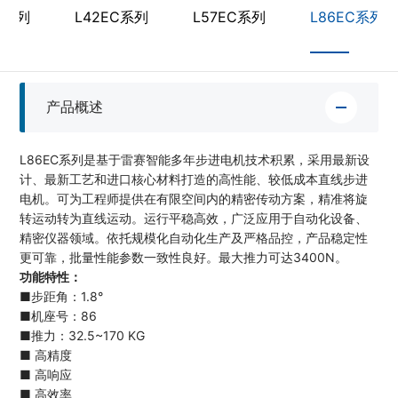
C系列
L42EC系列
L57EC系列
L86EC系列
产品概述
L86EC系列是基于雷赛智能多年步进电机技术积累，采用最新设
计、最新工艺和进口核心材料打造的高性能、较低成本直线步进
电机。可为工程师提供在有限空间内的精密传动方案，精准将旋
转运动转为直线运动。运行平稳高效，广泛应用于自动化设备、
精密仪器领域。依托规模化自动化生产及严格品控，产品稳定性
更可靠，批量性能参数一致性良好。最大推力可达3400N。
功能特性：
■步距角：1.8°
■机座号：86
■推力：32.5~170 KG
■ 高精度
■ 高响应
■ 高效率