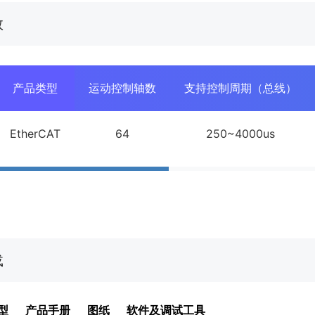
数
产品类型
运动控制轴数
支持控制周期（总线）
EtherCAT
64
250~4000us
载
型
产品手册
图纸
软件及调试工具