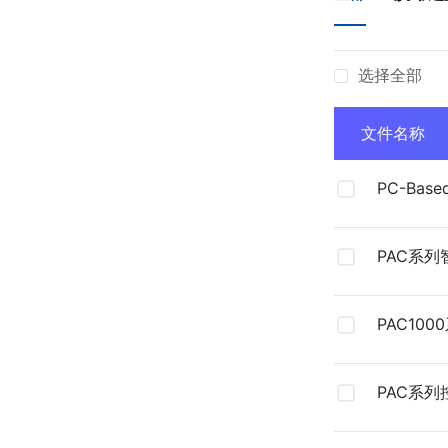
选择全部
文件名称
PC-Ba
总型录（2
PAC系
器彩页
PAC100
件
PAC系