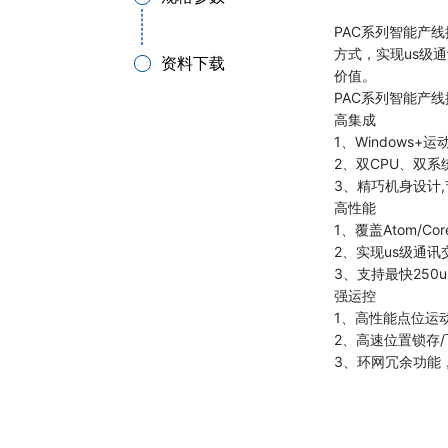
PAC系列智能产线
方式，实现us级
资料下载
价值。
PAC系列智能产
高集成
1、Windows+
2、双CPU、双系
3、精巧机身设计
高性能
1、覆盖Atom/C
2、实现us级通讯
3、支持最快250
强运控
1、高性能点位运
2、高速位置锁存
3、环网冗余功能