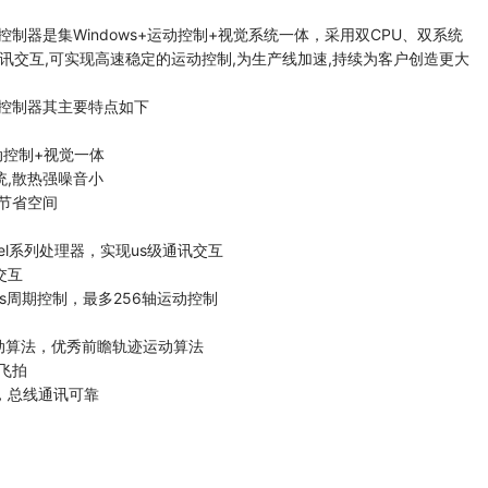
控制器是集Windows+运动控制+视觉系统一体，采用双CPU、双系统
通讯交互,可实现高速稳定的运动控制,为生产线加速,持续为客户创造更大
线控制器其主要特点如下
运动控制+视觉一体
统,散热强噪音小
,节省空间
orel系列处理器，实现us级通讯交互
交互
us周期控制，最多256轴运动控制
动算法，优秀前瞻轨迹运动算法
/飞拍
，总线通讯可靠