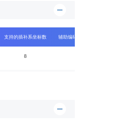
支持的插补系坐标数
辅助编码器信号输入个数
通用
8
2