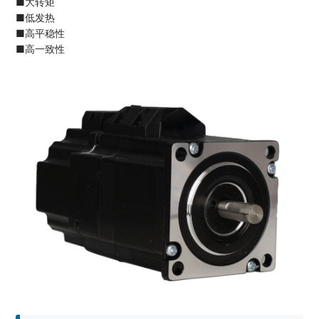
■大转矩
■低发热
■高平稳性
■高一致性