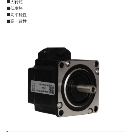
■大转矩
■低发热
■高平稳性
■高一致性