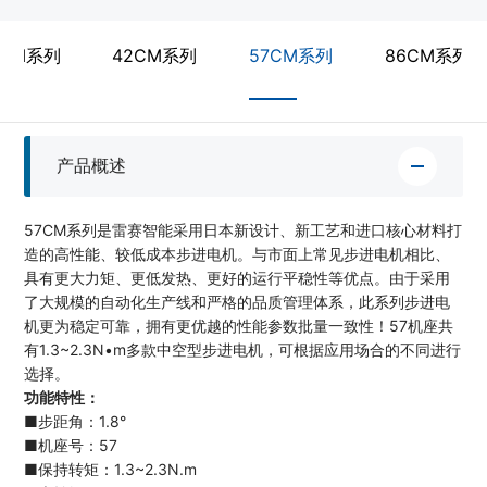
5CM系列
42CM系列
57CM系列
86CM系列
产品概述
57CM系列是雷赛智能采用日本新设计、新工艺和进口核心材料打
造的高性能、较低成本步进电机。与市面上常见步进电机相比、
具有更大力矩、更低发热、更好的运行平稳性等优点。由于采用
了大规模的自动化生产线和严格的品质管理体系，此系列步进电
机更为稳定可靠，拥有更优越的性能参数批量一致性！57机座共
有1.3~2.3N•m多款中空型步进电机，可根据应用场合的不同进行
选择。
功能特性：
■步距角：1.8°
■机座号：57
■保持转矩：1.3~2.3N.m