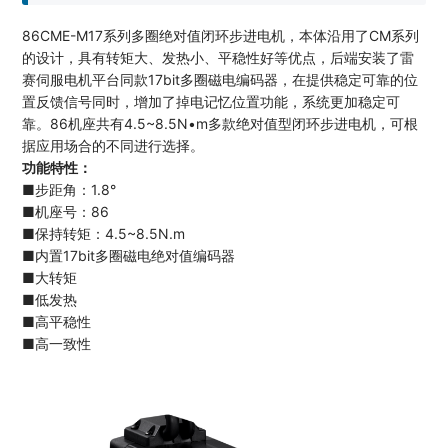
86CME-M17系列多圈绝对值闭环步进电机，本体沿用了CM系列
的设计，具有转矩大、发热小、平稳性好等优点，后端安装了雷
赛伺服电机平台同款17bit多圈磁电编码器，在提供稳定可靠的位
置反馈信号同时，增加了掉电记忆位置功能，系统更加稳定可
靠。86机座共有4.5~8.5N•m多款绝对值型闭环步进电机，可根
据应用场合的不同进行选择。
功能特性：
■步距角：1.8°
■机座号：86
■保持转矩：4.5~8.5N.m
■内置17bit多圈磁电绝对值编码器
■大转矩
■低发热
■高平稳性
■高一致性