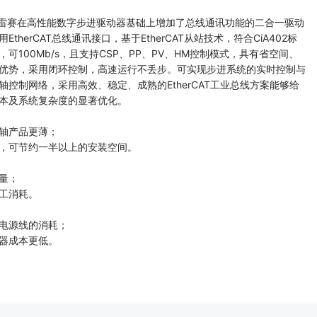
系列是雷赛在高性能数字步进驱动器基础上增加了总线通讯功能的二合一驱动
therCAT总线通讯接口，基于EtherCAT从站技术，符合CiA402标
可100Mb/s，且⽀持CSP、PP、PV、HM控制模式，具有省空间、
优势，采用闭环控制，高速运行不丢步。可实现步进系统的实时控制与
轴控制⽹络，采⽤⾼效、稳定、成熟的EtherCAT⼯业总线⽅案能够给
本及系统复杂度的显著优化。
轴产品更薄；
，可节约一半以上的安装空间。
量；
工消耗。
电源线的消耗；
器成本更低。