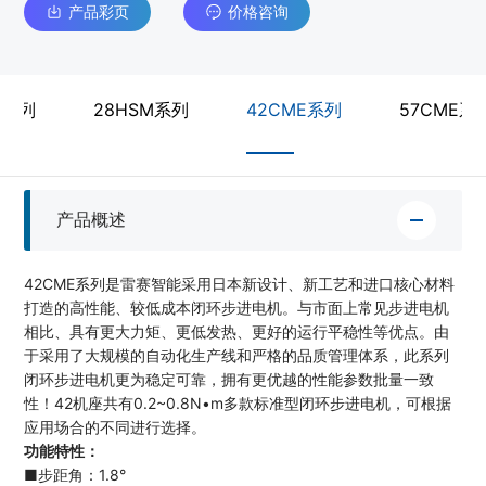
产品彩页
价格咨询
M系列
28HSM系列
42CME系列
57CME系
产品概述
42CME系列是雷赛智能采用日本新设计、新工艺和进口核心材料
打造的高性能、较低成本闭环步进电机。与市面上常见步进电机
相比、具有更大力矩、更低发热、更好的运行平稳性等优点。由
于采用了大规模的自动化生产线和严格的品质管理体系，此系列
闭环步进电机更为稳定可靠，拥有更优越的性能参数批量一致
性！42机座共有0.2~0.8N•m多款标准型闭环步进电机，可根据
应用场合的不同进行选择。
功能特性：
■步距角：1.8°