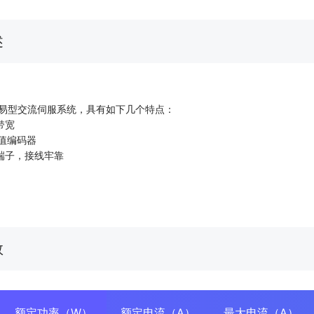
述
简易型交流伺服系统，具有如下几个特点：
环带宽
对值编码器
端子，接线牢靠
数
额定功率（W）
额定电流（A）
最大电流（A）