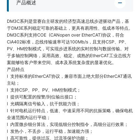
产品概述
DM3C系列是雷赛自主研发的经济型高速总线步进驱动产品，基
于DM3E系列稳定可靠的基础上，更具有易用性、低成本等特点。
DM3C系列支持COE (CANopen over EtherCAT)协议，符合
CiA402标准，总线传输速率可达100Mb/s，且支持CSP、PP、
PV、HM控制模式，可实现步进系统的实时控制与数据传输。对
于多轴控制网络，采用高效、稳定、成熟的EtherCAT工业总线方
案能够给客户带来空间、成本及系统复杂度的显著优化。
产品特点
l 支持标准的EtherCAT协议，兼容市面上绝大部分EtherCAT通讯
主站；
l 支持CSP、PP、PV、HM控制模式；
l 提供可配置的报警/到位输出接口；
l 光耦隔离信号输入，抗干扰能力强；
l 针对电机运行特点，低速、中速采用不同的抗振策略，确保电机
全速范围内运行平稳；
l 内置微步细分算法，实现低细分控制指令，高细分运行效果；
l 发热小，不丢步，运行平稳，加速能力强；
l 高可靠性，提供过压、过流等保护功能；