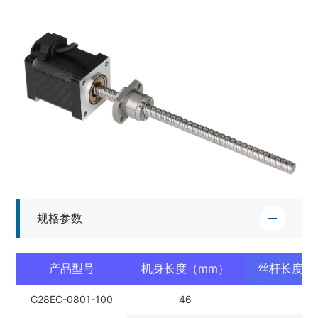
规格参数
产品型号
机身长度（mm）
丝杆长度/
G28EC-0801-100
46