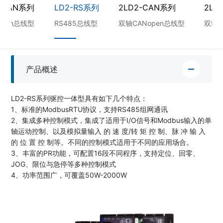
-CAN系列
LD2-RS系列
2LD2-CAN系列
2LD
open总线型
RS485总线型
双轴CANopen总线型
双轴R
产品概述
LD2-RS系列驱控一体型具有如下几个特点：
1、标准的ModbusRTU协议，支持RS485组网通讯
2、集成多种控制模式，集成了适⽤于I/O信号和Modbus输⼊的单
轴运动控制、以及模拟量输⼊ 的 速 度/转 矩 控 制、脉 冲 输 ⼊
的 位 置 控 制等。不同的控制模式适⽤于不同的应⽤场合。
3、丰富的PR功能，可配置16段不同程序，⽀持定位、回零、
JOG、限位与急停等多种控制模式
4、功率范围广，可覆盖50W-2000W