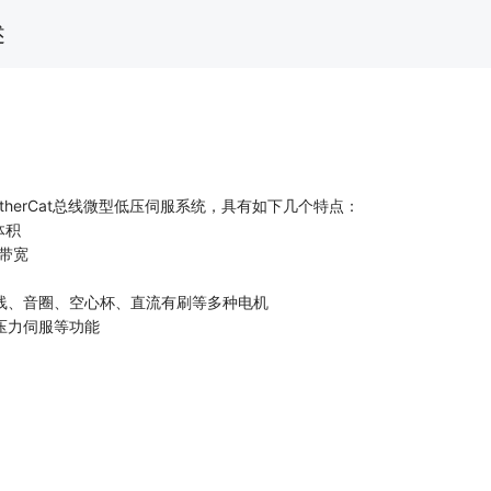
述
是EtherCat总线微型低压伺服系统，具有如下几个特点：
体积
环带宽
线、音圈、空心杯、直流有刷等多种电机
压力伺服等功能