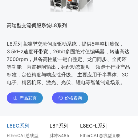
高端型交流伺服系统L8系列
L8系列⾼端型交流伺服驱动系统，提供5年整机质保，
3.5kHz速度环带宽，26bit多圈绝对值编码器，转速高达
7000rpm，具备高性能一键自整定、龙门同步、全闭环
等功能，内置抱闸输出，标配动态制动，领跑于⾏业产品
标准，定位精度与响应性升级。 主要应⽤于半导体、3C
电⼦、精密机床、激光、光伏、锂电等智能制造场景。
产品彩页
价格咨询
L8EC系列
L8P系列
L8EC-L系列
L8
EtherCAT总线型
脉冲&485
EtherCAT总线型直驱
脉